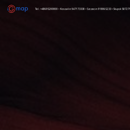
Tel.: +48695200800 • Koszalin 947173330 • Szczecin 918865233 • Słupsk 587